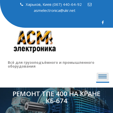
Skip
Харьков, Киев (067) 440-64-92
to
asmelectronica@ukr.net
content
Всё для грузоподъёмного и промышленного
оборудования
РЕМОНТ ТПЕ 400 НА КРАНЕ
КБ-674