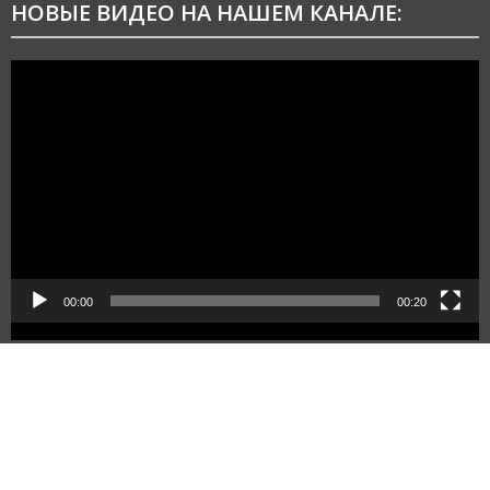
НОВЫЕ ВИДЕО НА НАШЕМ КАНАЛЕ:
Видеоплеер
00:00
00:20
Created by "ASM electronica" © 2019
|
АСМ
электроника © 2019