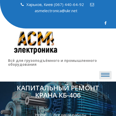
Skip
Харьков, Киев (067) 440-64-92
to
asmelectronica@ukr.net
content
Всё для грузоподъёмного и промышленного
оборудования
КАПИТАЛЬНЫЙ РЕМОНТ
КРАНА КБ-406
Home
Все наши работы