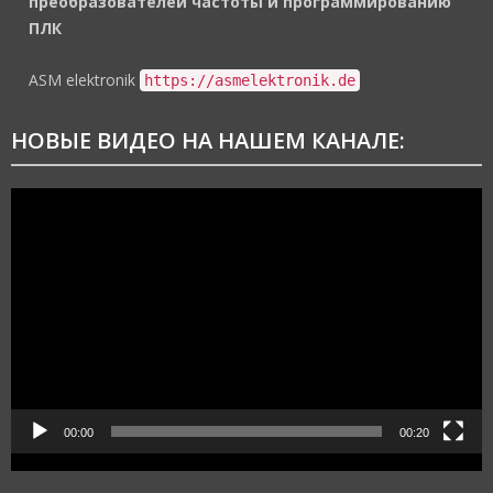
преобразователей частоты и программированию
ПЛК
https://asmelektronik.de
ASM elektronik
https://asmelektronik.de
НОВЫЕ ВИДЕО НА НАШЕМ КАНАЛЕ:
Видеоплеер
00:00
00:20