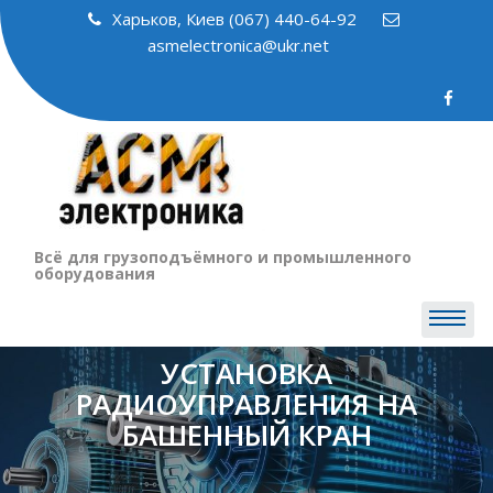
Skip
Харьков, Киев (067) 440-64-92
to
asmelectronica@ukr.net
content
Всё для грузоподъёмного и промышленного
оборудования
УСТАНОВКА
РАДИОУПРАВЛЕНИЯ НА
БАШЕННЫЙ КРАН