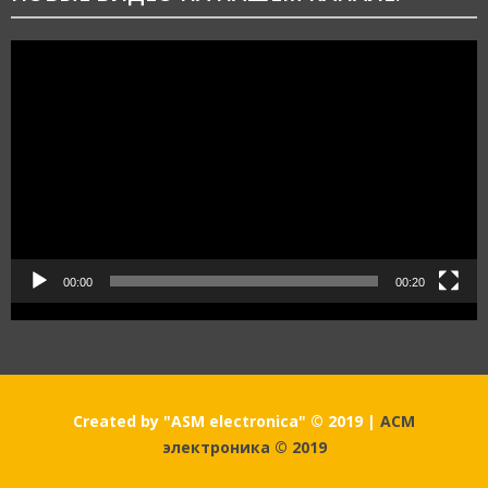
Видеоплеер
00:00
00:20
Created by "ASM electronica" © 2019
|
АСМ
электроника © 2019