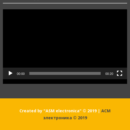
Видеоплеер
00:00
00:20
Created by "ASM electronica" © 2019
|
АСМ
электроника © 2019