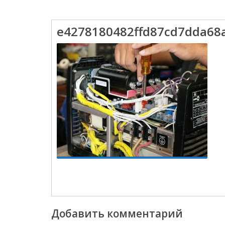
e4278180482ffd87cd7dda68
Добавить комментарий