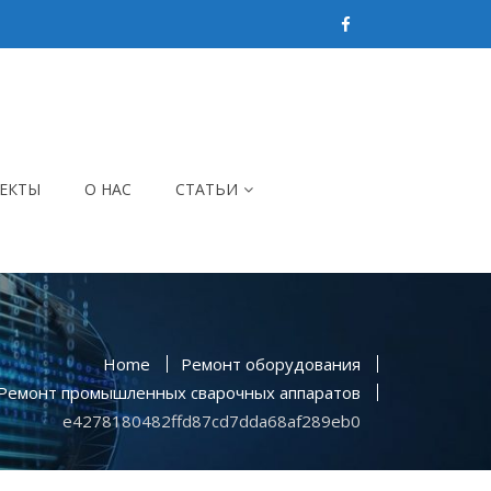
ЕКТЫ
О НАС
СТАТЬИ
Home
Ремонт оборудования
Ремонт промышленных сварочных аппаратов
e4278180482ffd87cd7dda68af289eb0