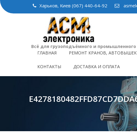
Skip
Харьков, Киев (067) 440-64-92
asmele
to
content
Всё для грузоподъёмного и промышленного
ГЛАВНАЯ
РЕМОНТ КРАНОВ, АВТОВЫШЕК
КОНТАКТЫ
ДОСТАВКА И ОПЛАТА
E4278180482FFD87CD7DDA