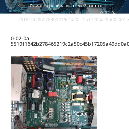
Ремонт преобразователей частоты
0-02-0a-
5519f1642b278465219c2a50c45b17205a49dd0a001e
0-02-0a-
5519f1642b278465219c2a50c45b17205a49dd0a0