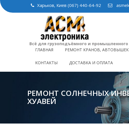
Skip
Харьков, Киев (067) 440-64-92
asmele
to
content
Всё для грузоподъёмного и промышленного
ГЛАВНАЯ
РЕМОНТ КРАНОВ, АВТОВЫШЕК
КОНТАКТЫ
ДОСТАВКА И ОПЛАТА
РЕМОНТ СОЛНЕЧНЫХ ИНВ
ХУАВЕЙ