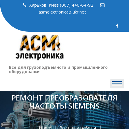
Skip
Харьков, Киев (067) 440-64-92
to
asmelectronica@ukr.net
content
Всё для грузоподъёмного и промышленного
оборудования
РЕМОНТ ПРЕОБРАЗОВАТЕЛЯ
ЧАСТОТЫ SIEMENS
Home
Все наши работы