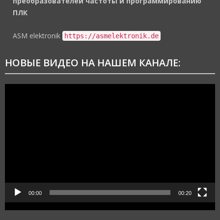
преобразователей частоты и программированию
ПЛК
https://asmelektronik.de
ASM elektronik
https://asmelektronik.de
НОВЫЕ ВИДЕО НА НАШЕМ КАНАЛЕ:
Видеоплеер
00:00
00:20