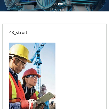
кранов
48_stroit
48_stroit