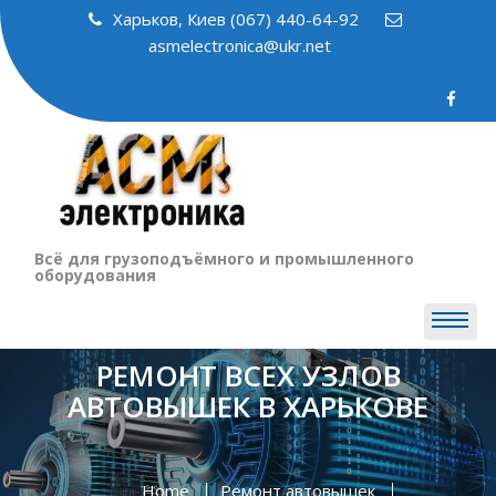
Skip
Харьков, Киев (067) 440-64-92
to
asmelectronica@ukr.net
content
Всё для грузоподъёмного и промышленного
оборудования
РЕМОНТ ВСЕХ УЗЛОВ
АВТОВЫШЕК В ХАРЬКОВЕ
Home
Ремонт автовышек