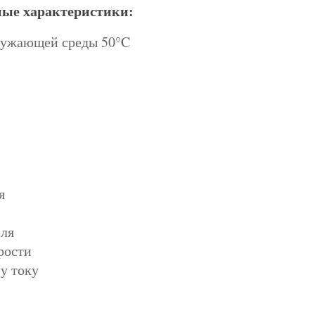
ые характеристики:
ружающей среды 50°C
я
еля
рости
у току