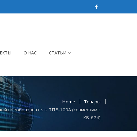
ЕКТЫ
О НАС
СТАТЬИ
Home
Товары
ый преобразователь ТПЕ-100А (совместим с
КБ-674)