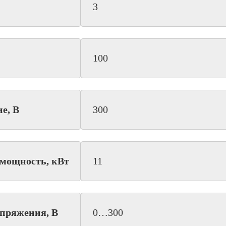
3
100
е, В
300
мощность, кВт
11
апряжения, В
0…300