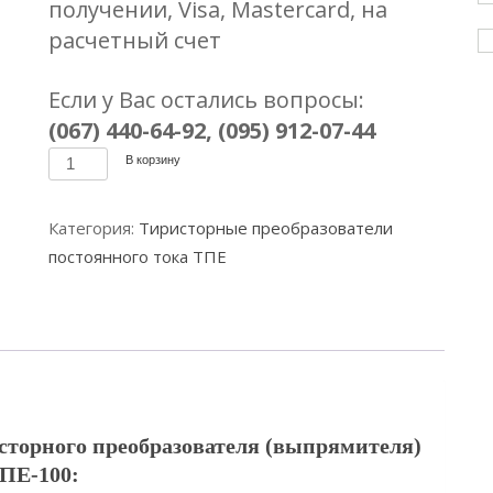
получении, Visa, Mastercard, на
расчетный счет
Если у Вас остались вопросы:
(067) 440-64-92, (095) 912-07-44
Количество
В корзину
товара
Тиристорный
Категория:
Тиристорные преобразователи
преобразователь
постоянного тока ТПЕ
ТПЕ-100А
(совместим
с
КБ-674)
сторного преобразователя (выпрямителя)
ПЕ-100: