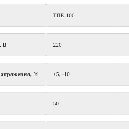
ТПЕ-100
, В
220
напряжения, %
+5, -10
50