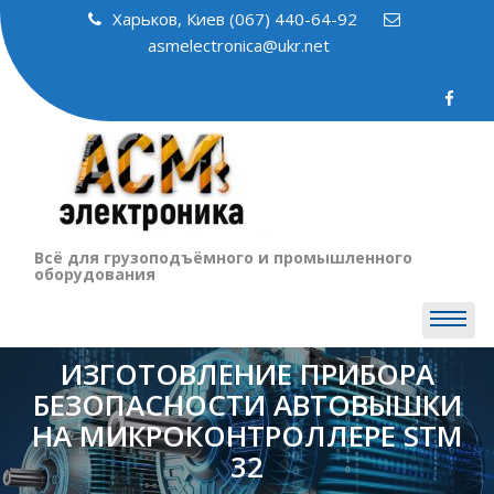
Skip
Харьков, Киев (067) 440-64-92
to
asmelectronica@ukr.net
content
Всё для грузоподъёмного и промышленного
оборудования
ИЗГОТОВЛЕНИЕ ПРИБОРА
БЕЗОПАСНОСТИ АВТОВЫШКИ
НА МИКРОКОНТРОЛЛЕРЕ STM
32