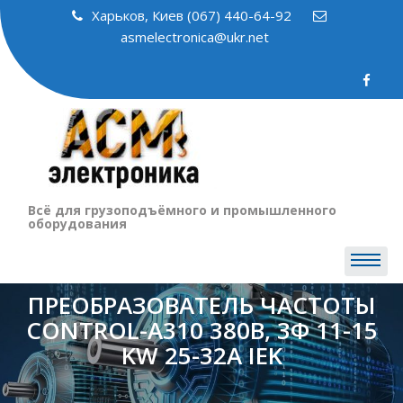
Skip
Харьков, Киев (067) 440-64-92
to
asmelectronica@ukr.net
content
Всё для грузоподъёмного и промышленного
оборудования
ПРЕОБРАЗОВАТЕЛЬ ЧАСТОТЫ
CONTROL-A310 380В, 3Ф 11-15
KW 25-32A IEK