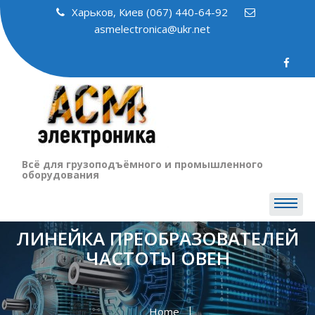
Skip
Харьков, Киев (067) 440-64-92
to
asmelectronica@ukr.net
content
Всё для грузоподъёмного и промышленного
оборудования
ЛИНЕЙКА ПРЕОБРАЗОВАТЕЛЕЙ
ЧАСТОТЫ ОВЕН
Home