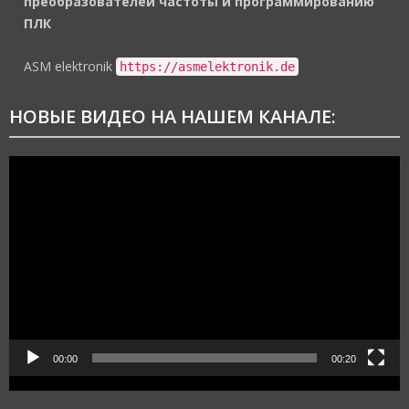
преобразователей частоты и программированию
ПЛК
https://asmelektronik.de
ASM elektronik
https://asmelektronik.de
НОВЫЕ ВИДЕО НА НАШЕМ КАНАЛЕ:
Видеоплеер
00:00
00:20