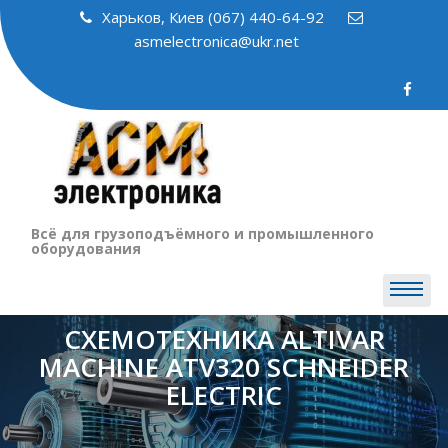
Skip
Харьков, Киев (067) 440-64-92
to
asmelectronica@ukr.net
content
Всё для грузоподъёмного и промышленного
оборудования
СХЕМОТЕХНИКА ALTIVAR
MACHINE ATV320 SCHNEIDER
ELECTRIC