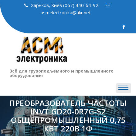
Skip
Харьков, Киев (067) 440-64-92
to
asmelectronica@ukr.net
content
Всё для грузоподъёмного и промышленного
оборудования
ПРЕОБРАЗОВАТЕЛЬ ЧАСТОТЫ
INVT GD20-0R7G-S2
ОБЩЕПРОМЫШЛЕННЫЙ 0,75
КВТ 220В 1Ф