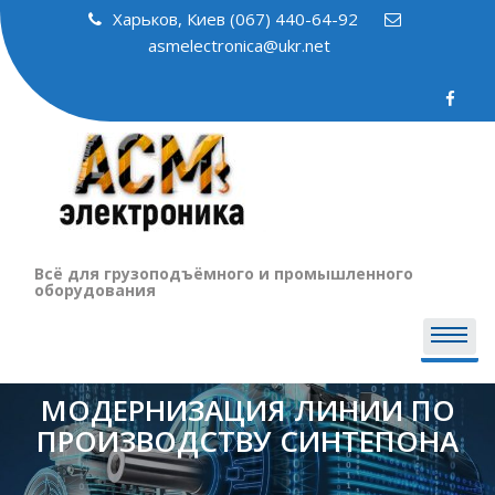
Skip
Харьков, Киев (067) 440-64-92
to
asmelectronica@ukr.net
content
Всё для грузоподъёмного и промышленного
оборудования
МОДЕРНИЗАЦИЯ ЛИНИИ ПО
ПРОИЗВОДСТВУ СИНТЕПОНА