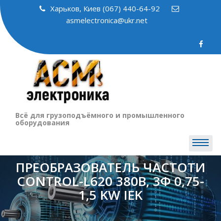
Skip
Харьков, Киев (067) 440-64-92
to
asmelectronica@ukr.net
content
Всё для грузоподъёмного и промышленного
оборудования
ПРЕОБРАЗОВАТЕЛЬ ЧАСТОТИ
CONTROL-L620 380В, 3Ф 0,75-
1,5 KW IEK