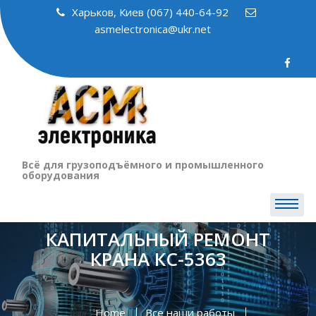
Skip
Харьков, Киев (067) 440-64-92
to
asmelectronica@ukr.net
content
Всё для грузоподъёмного и промышленного
оборудования
КАПИТАЛЬНЫЙ РЕМОНТ
КРАНА КС-5363
Home
Все наши работы