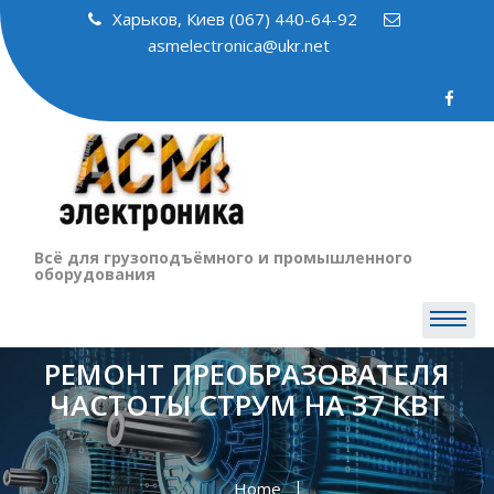
Skip
Харьков, Киев (067) 440-64-92
to
asmelectronica@ukr.net
content
Всё для грузоподъёмного и промышленного
оборудования
РЕМОНТ ПРЕОБРАЗОВАТЕЛЯ
ЧАСТОТЫ СТРУМ НА 37 КВТ
Home