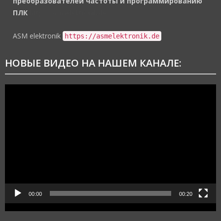
преобразователей частоты и программированию
ПЛК
https://asmelektronik.de
ASM elektronik
https://asmelektronik.de
НОВЫЕ ВИДЕО НА НАШЕМ КАНАЛЕ:
Видеоплеер
00:00
00:20