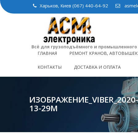
Skip
Харьков, Киев (067) 440-64-92
asmele
to
content
Всё для грузоподъёмного и промышленного
ГЛАВНАЯ
РЕМОНТ КРАНОВ, АВТОВЫШЕК
КОНТАКТЫ
ДОСТАВКА И ОПЛАТА
ИЗОБРАЖЕНИЕ_VIBER_2020-
13-29М