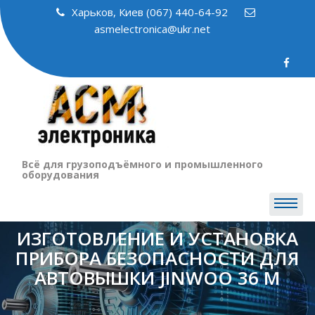
Skip
Харьков, Киев (067) 440-64-92
to
asmelectronica@ukr.net
content
Всё для грузоподъёмного и промышленного
оборудования
ИЗГОТОВЛЕНИЕ И УСТАНОВКА
ПРИБОРА БЕЗОПАСНОСТИ ДЛЯ
АВТОВЫШКИ JINWOO 36 М