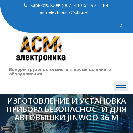
Skip
Харьков, Киев (067) 440-64-92
to
asmelectronica@ukr.net
content
Всё для грузоподъёмного и промышленного
оборудования
ИЗГОТОВЛЕНИЕ И УСТАНОВКА
ПРИБОРА БЕЗОПАСНОСТИ ДЛЯ
АВТОВЫШКИ JINWOO 36 М