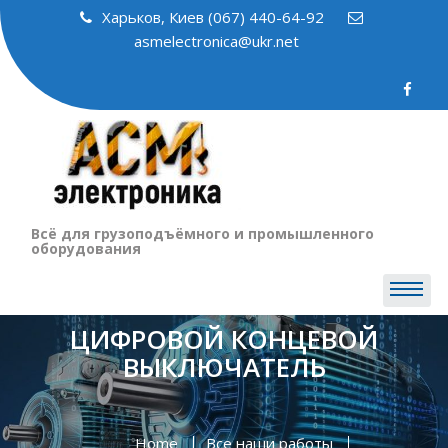
Skip
Харьков, Киев (067) 440-64-92
to
asmelectronica@ukr.net
content
Всё для грузоподъёмного и промышленного
оборудования
ЦИФРОВОЙ КОНЦЕВОЙ
ВЫКЛЮЧАТЕЛЬ
Home
Все наши работы