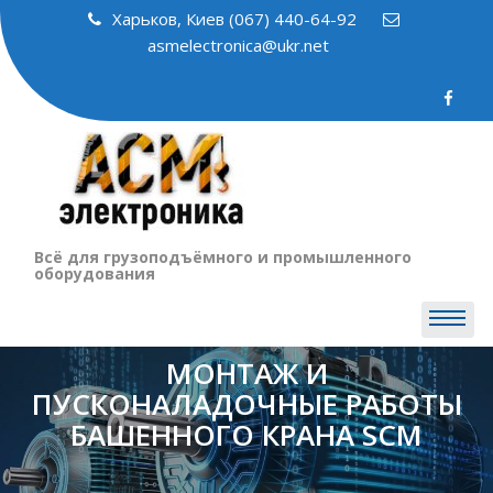
Skip
Харьков, Киев (067) 440-64-92
to
asmelectronica@ukr.net
content
Всё для грузоподъёмного и промышленного
оборудования
МОНТАЖ И
ПУСКОНАЛАДОЧНЫЕ РАБОТЫ
БАШЕННОГО КРАНА SCM