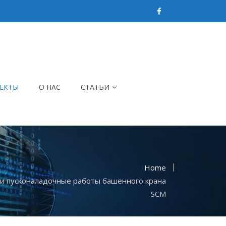
ЕКТЫ
О НАС
СТАТЬИ
Home
и пусконаладочные работы башенного крана
SCM