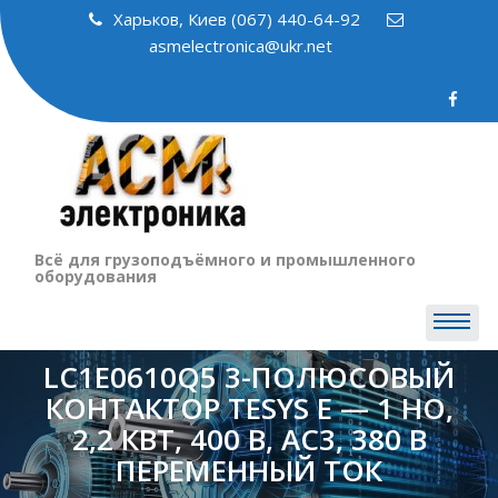
Skip
Харьков, Киев (067) 440-64-92
to
asmelectronica@ukr.net
content
Всё для грузоподъёмного и промышленного
оборудования
LC1E0610Q5 3-ПОЛЮСОВЫЙ
КОНТАКТОР TESYS E — 1 НО,
2,2 КВТ, 400 В, AC3, 380 В
ПЕРЕМЕННЫЙ ТОК