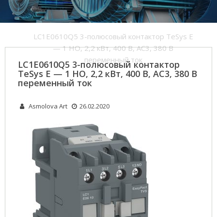
Home
LC1E0610Q5 3-полюсовый контактор TeSys E
— 1 НО, 2,2 кВт, 400 В, AC3, 380 В
переменный ток
LC1E0610Q5 3-полюсовый контактор
TeSys E — 1 НО, 2,2 кВт, 400 В, AC3, 380 В
переменный ток
Asmolova Art
26.02.2020