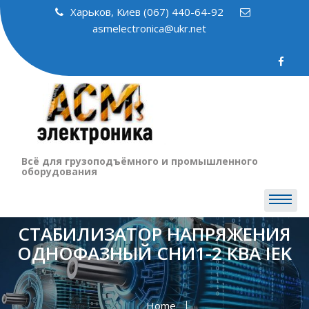
Skip
Харьков, Киев (067) 440-64-92
to
asmelectronica@ukr.net
content
Всё для грузоподъёмного и промышленного
оборудования
СТАБИЛИЗАТОР НАПРЯЖЕНИЯ
ОДНОФАЗНЫЙ СНИ1-2 КВА IEK
Home