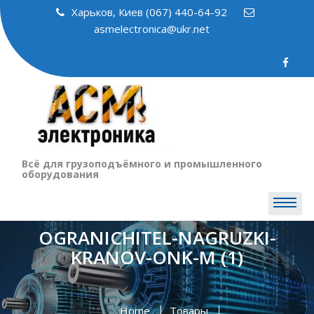
Skip
Харьков, Киев (067) 440-64-92
to
asmelectronica@ukr.net
content
Всё для грузоподъёмного и промышленного
оборудования
OGRANICHITEL-NAGRUZKI-
KRANOV-ONK-M (1)
Home
Товары