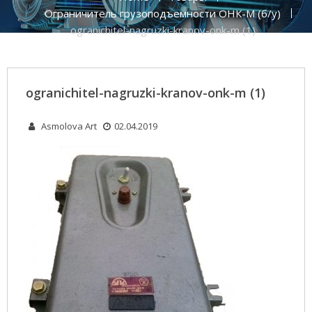
Ограничитель грузоподъемности ОНК-М (б/у)
ogranichitel-nagruzki-kranov-onk-m (1)
ogranichitel-nagruzki-kranov-onk-m (1)
Asmolova Art
02.04.2019