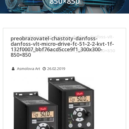
850×850
Home
Услуги
Модернизация промышленных линий
preobrazovatel-chastoty-danfoss-danfoss-vlt-
preobrazovatel-chastoty-danfoss-
danfoss-vlt-micro-drive-fc-51-2-2-kvt-1f-
micro-drive-fc-51-2-2-kvt-1f-
132f0007_bbf76acd5cce9f1_300x300-
132f0007_bbf76acd5cce9f1_300x300-850×850
850×850
Asmolova Art
26.02.2019