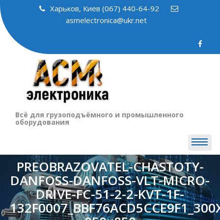
Skip
Харьков, Киев (067) 440-64-92
to
asmelectronica@ukr.net
content
Всё для грузоподъёмного и промышленного
оборудования
PREOBRAZOVATEL-CHASTOTY-
DANFOSS-DANFOSS-VLT-MICRO-
DRIVE-FC-51-2-2-KVT-1F-
132F0007_BBF76ACD5CCE9F1_300