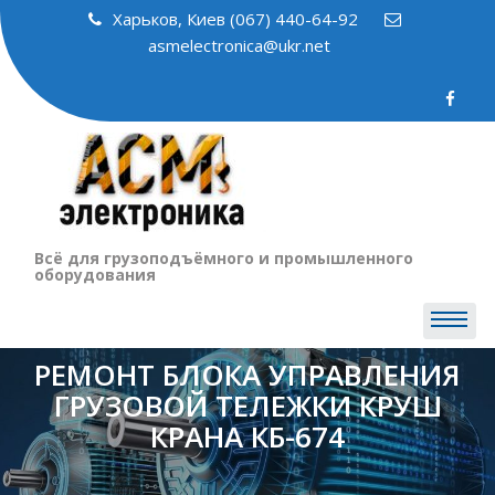
Skip
Харьков, Киев (067) 440-64-92
to
asmelectronica@ukr.net
content
Всё для грузоподъёмного и промышленного
оборудования
РЕМОНТ БЛОКА УПРАВЛЕНИЯ
ГРУЗОВОЙ ТЕЛЕЖКИ КРУШ
КРАНА КБ-674