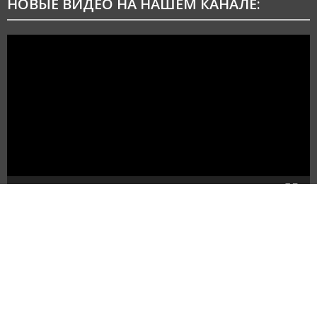
НОВЫЕ ВИДЕО НА НАШЕМ КАНАЛЕ:
Видеоплеер
00:00
00:20
Created by "ASM electronica" © 2019
|
АСМ
электроника © 2019